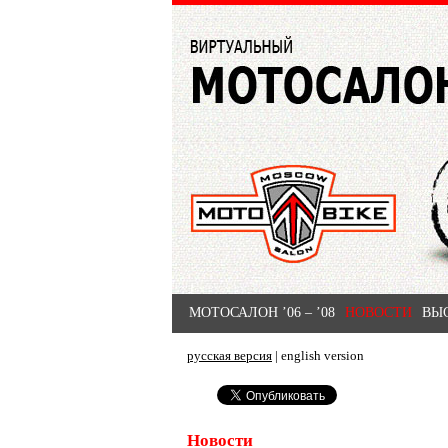
МОТОСАЛОН ’06 – ’08
НОВОСТИ
ВЫ
русская версия
|
english version
Новости