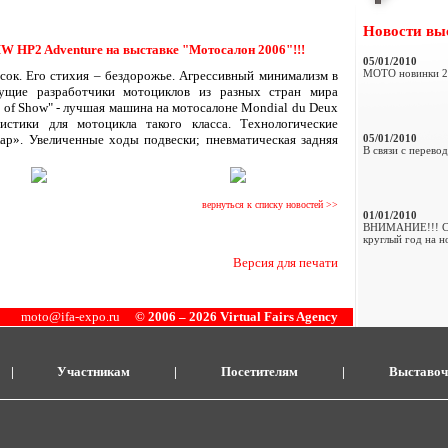
Новости вы
W HP2 Adventure на выставке "Мотосалон 2006"!!!
05/01/2010
МОТО новинки 2
песок. Его стихия – бездорожье. Агрессивный минимализм в
дущие разработчики мотоциклов из разных стран мира
of Show" - лучшая машина на мотосалоне Mondial du Deux
истики для мотоцикла такого класса. Технологические
05/01/2010
р». Увеличенные ходы подвески; пневматическая задняя
В связи с перев
вернуться к списку новостей >>
01/01/2010
ВНИМАНИЕ!!! С 
круглый год на н
Версия для печати
moto@ifa-expo.ru
© 2006 – 2026 Virtual Fairs Agency
|
Участникам
|
Посетителям
|
Выставоч