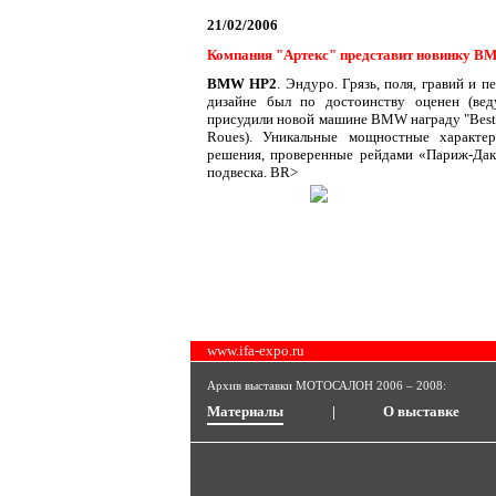
21/02/2006
Компания "Артекс" представит новинку BM
BMW HP
2
. Эндуро. Грязь, поля, гравий и 
дизайне был по достоинству оценен (ве
присудили новой машине BMW награду "Best 
Roues). Уникальные мощностные характер
решения, проверенные рейдами «Париж-Дака
подвеска. BR>
www.ifa-expo.ru
Архив выставки МОТОСАЛОН 2006 – 2008:
Материалы
|
О выставке