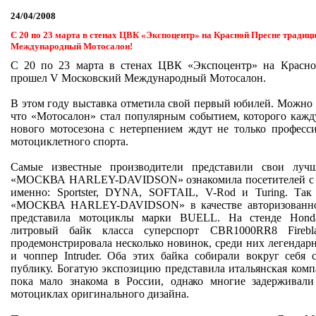
24/04/2008
С 20 по 23 марта в стенах ЦВК «Экспоцентр» на Красной Пресне тради
Международный Мотосалон!
С 20 по 23 марта в стенах ЦВК «Экспоцентр» на Красно
прошел V Московский Международный Мотосалон.
В этом году выставка отметила свой первый юбилей. Можно с
что «Мотосалон» стал популярным событием, которого кажд
нового мотосезона с нетерпением ждут не только професс
мотоциклетного спорта.
Самые известные производители представили свои луч
«МОСКВА HARLEY-DAVIDSO
N
» ознакомила посетителей с
именно: Sportster, DYNA, SOFTAIL, V-Rod и Turing. Та
«МОСКВА HARLEY-DAVIDSON» в качестве авторизованно
представила мотоциклы марки BUELL. На стенде
Hond
литровый байк класса суперспорт
CBR
1000
RR
8
Firebl
продемонстрировала несколько новинок, среди них легендар
и чоппер Intruder. Оба этих байка собирали вокруг себя
публику. Богатую экспозицию представила итальянская ком
пока мало знакома в России, однако многие задерживали
мотоциклах оригинального дизайна.