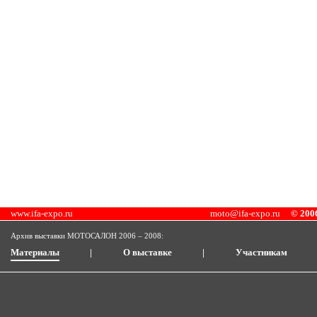
www.ifa-expo.ru
moto@ifa-expo.ru
© 2006
Архив выставки МОТОСАЛОН 2006 – 2008:
Материалы
|
О выставке
|
Участникам