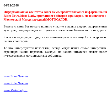
04/02/2008
Информационное агентство Biker News, представляющее информационны
Rider News, Moto Lady, приглашает байкеров и райдеров, мотоциклистов 
Московский Международный МОТОСАЛОН.
Вместе с нами Вы можете принять участие в наших акциях, направленны
культуры, популяризации мотоциклов и повышения безопасности на дорога
Как и в предыдущие годы, самые активные участники акций и конкурсов по
наших спонсоров.
Те кто интересуются новостями, всегда могут найти самые интересны
страницах наших порталов. Каждый из наших читателей может подел
путешествиях и мотоциклетных событиях.
www.BikerNews.ru
www.RiderNews.ru
www.MotoLady.ru