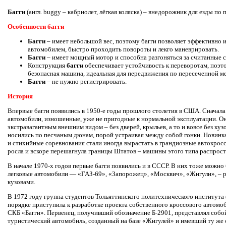
Багги
(англ. buggy – кабриолет, лёгкая коляска) – внедорожник для езды по п
Особенности багги
Багги
– имеет небольшой вес, поэтому багги позволяет эффективно 
автомобилем, быстро проходить повороты и лекго маневрировать.
Багги
– имеет мощный мотор и способна разгоняться за считанные 
Конструкция
багги
обеспечивает устойчивость к переворотам, поэто
безопасная машина, идеальная для передвижения по пересеченной м
Багги
– не нужно регистрировать.
История
Впервые багги появились в 1950-е годы прошлого столетия в США. Сначал
автомобили, изношенные, уже не пригодные к нормальной эксплуатации. О
экстравагантным внешним видом – без дверей, крыльев, а то и вовсе без куз
носились по песчаным дюнам, порой устраивая между собой гонки. Новинка
и стихийные соревнования стали иногда вырастать в грандиозные автокрос
росла и вскоре перешагнула границы Штатов – машины этого типа распрост
В начале 1970-х годов первые багги появились и в СССР. В них тоже можн
легковые автомобили — «ГАЗ-69», «Запорожец», «Москвич», «Жигули», – 
кузовами.
В 1972 году группа студентов Тольяттинского политехнического института
порядке приступила к разработке проекта собственного кроссового автомоб
СКБ «Багги». Первенец, получивший обозначение Б-2901, представлял соб
туристический автомобиль, созданный на базе «Жигулей» и имевший ту же с