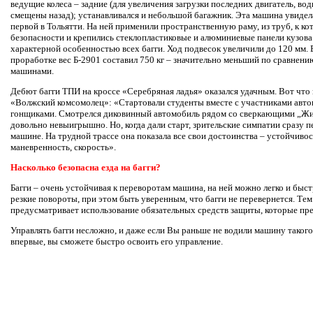
ведущие колеса – задние (для увеличения загрузки последних двигатель, во
смещены назад); устанавливался и небольшой багажник. Эта машина увидела
первой в Тольятти. На ней применили пространственную раму, из труб, к к
безопасности и крепились стеклопластиковые и алюминиевые панели кузова.
характерной особенностью всех багги. Ход подвесок увеличили до 120 мм.
проработке вес Б-2901 составил 750 кг – значительно меньший по сравнен
машинами.
Дебют багги ТПИ на кроссе «Серебряная ладья» оказался удачным. Вот что 
«Волжский комсомолец»: «Стартовали студенты вместе с участниками авт
гонщиками. Смотрелся диковинный автомобиль рядом со сверкающими „Жи
довольно невыигрышно. Но, когда дали старт, зрительские симпатии сразу п
машине. На трудной трассе она показала все свои достоинства – устойчиво
маневренность, скорость».
Насколько безопасна езда на багги?
Багги – очень устойчивая к переворотам машина, на ней можно легко и быс
резкие повороты, при этом быть уверенным, что багги не перевернется. Тем
предусматривает использование обязательных средств защиты, которые пр
Управлять багги несложно, и даже если Вы раньше не водили машину такого к
впервые, вы сможете быстро освоить его управление.